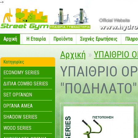
-->
Αρχική
Η Eταιρία
Προϊόντα
Συχνές Ερωτήσεις
Πληρο
Αρχική
»
ΥΠΑΙΘΡΙΟ 
Κατηγορίες
ΥΠΑΙΘΡΙΟ Ο
ECONOMY SERIES
"ΠΟΔΗΛΑΤΟ"
ΔΙΠΛΑ COMBO SERIES
SET ΟΡΓΑΝΩΝ
ΟΡΓΑΝΑ ΑΜΕΑ
SHADOW SERIES
WOOD SERIES