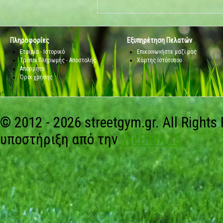
Πληροφορίες
Εξυπηρέτηση Πελατών
Εταιρία - Ιστορικό
Επικοινωνήστε μαζί μας
Τρόποι Πληρωμής - Αποστολής
Χάρτης Ιστότοπου
Απόρρητο
Όροι χρήσης
© 2012 - 2026 streetgym.gr. All Rights
υποστήριξη από την
WEBMAZE