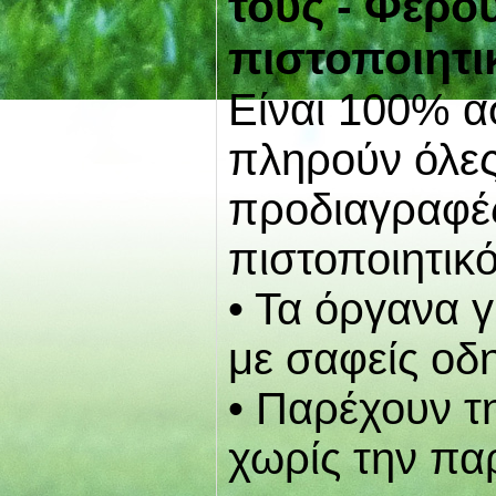
τους - Φέρο
πιστοποιητι
Είναι 100% α
πληρούν όλες
προδιαγραφέ
πιστοποιητικό
• Τα όργανα 
με σαφείς οδη
• Παρέχουν τ
χωρίς την πα