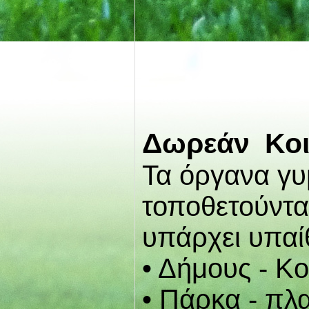
Δωρεάν Κο
Τα όργανα γυ
τοποθετούντα
υπάρχει υπαί
• Δήμους - Κο
• Πάρκα - πλα