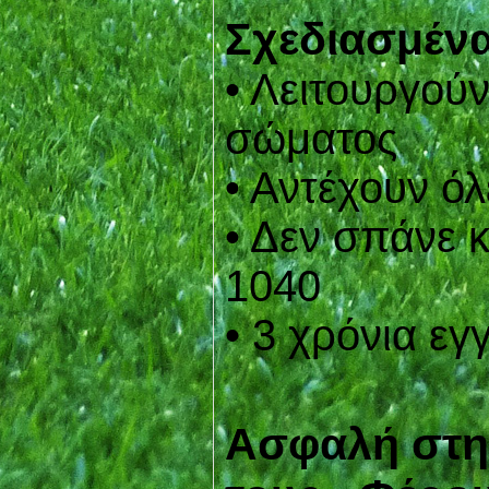
Σχεδιασμένα
• Λειτουργούν
σώματος
• Αντέχουν όλ
• Δεν σπάνε 
1040
• 3 χρόνια ε
Ασφαλή στη 