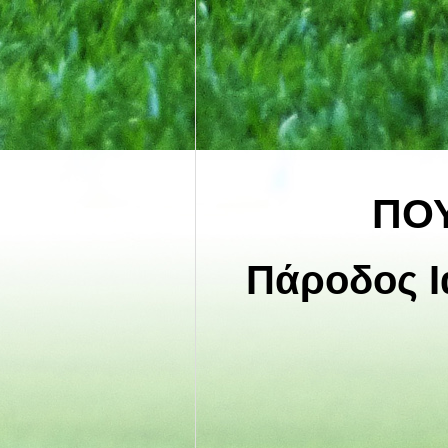
ΠΟΥ
Πάροδος Ι