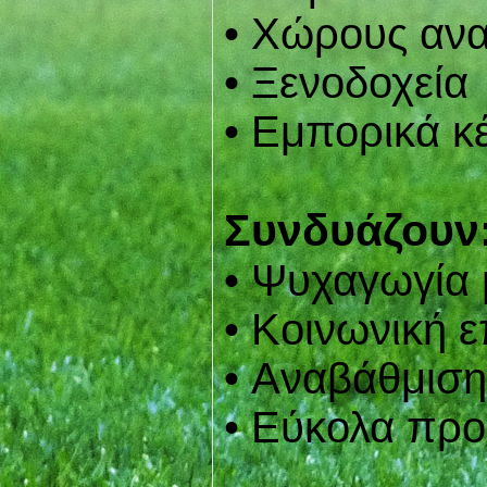
• Χώρους αν
• Ξενοδοχεία
• Εμπορικά κ
Συνδυάζουν
• Ψυχαγωγία 
• Κοινωνική 
• Aναβάθμιση
• Εύκολα προ