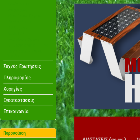
- Combo Series
- Αναρρίχηση
- Καλισθενικά Όργανα
- Shadow Series
- Set Οργάνων
- Martial Art
- Ανοξείδωτα Όργανα
- ΥΠΑΙΘΡΙΟ BODYBUILDING
- Smart Bench - Έξυπνο
Παγκάκι
Συχνές Ερωτήσεις
Πληροφορίες
Χορηγίες
Εγκαταστάσεις
Επικοινωνία
Παρουσίαση