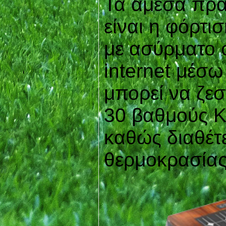
Τα άμεσα πρακ
είναι η φόρτ
με ασύρματο 
internet μέσω
μπορεί να ζε
30 βαθμούς Κ
καθώς διαθέτε
θερμοκρασίας