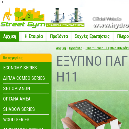
-->
Αρχική
Η Eταιρία
Προϊόντα
Συχνές Ερωτήσεις
Πληρο
Αρχική
»
Προϊόντα
»
Smart Bench - Έξυπνο Παγκάκι
EΞΥΠΝΟ ΠΑΓ
Κατηγορίες
ECONOMY SERIES
H11
ΔΙΠΛΑ COMBO SERIES
SET ΟΡΓΑΝΩΝ
ΟΡΓΑΝΑ ΑΜΕΑ
SHADOW SERIES
WOOD SERIES