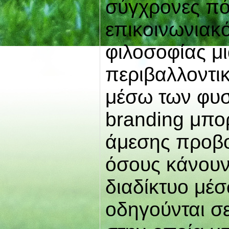
σύγχρονες πό
επικοινωνιακ
φιλοσοφίας μι
περιβαλλοντι
μέσω των φυσ
branding μπορ
άμεσης προβο
όσους κάνουν
διαδίκτυο μέσ
οδηγούνται σ