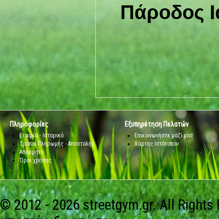
Πάροδος Ι
Πληροφορίες
Εξυπηρέτηση Πελατών
Εταιρία - Ιστορικό
Επικοινωνήστε μαζί μας
Τρόποι Πληρωμής - Αποστολής
Χάρτης Ιστότοπου
Απόρρητο
Όροι χρήσης
© 2012 - 2026 streetgym.gr. All Rights