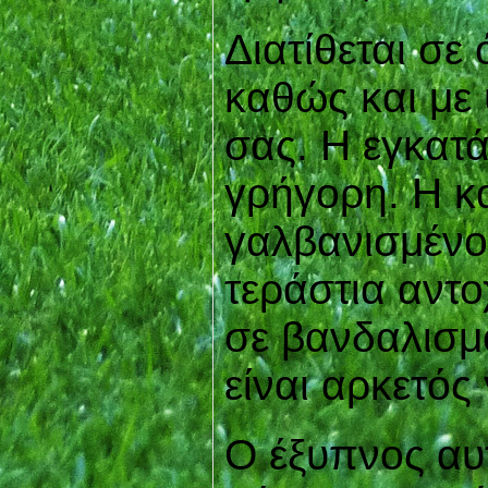
Διατίθεται σε
καθώς και με
σας. Η εγκατά
γρήγορη. Η κα
γαλβανισμένο 
τεράστια αντο
σε βανδαλισμ
είναι αρκετός
​Ο έξυπνος αυ