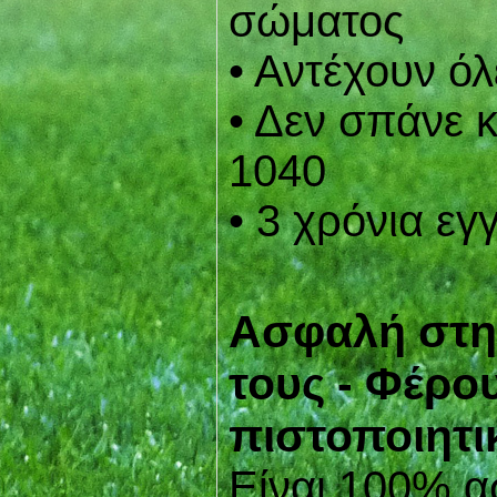
σώματος
• Αντέχουν όλ
• Δεν σπάνε 
1040
• 3 χρόνια ε
Ασφαλή στη 
τους - Φέρο
πιστοποιητι
Είναι 100% α