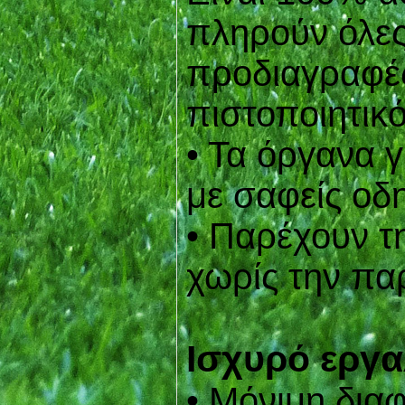
πληρούν όλες
προδιαγραφέ
πιστοποιητικό
• Τα όργανα 
με σαφείς οδη
• Παρέχουν τ
χωρίς την πα
Ισχυρό εργα
• Μόνιμη δια