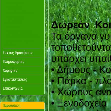
- Combo Series
- Αναρρίχηση
- Καλισθενικά Όργανα
- Shadow Series
Δωρεάν Κο
- Set Οργάνων
- Martial Art
- Ανοξείδωτα Όργανα
Τα όργανα γυ
- ΥΠΑΙΘΡΙΟ BODYBUILDING
- Smart Bench - Έξυπνο
τοποθετούντα
Παγκάκι
Συχνές Ερωτήσεις
υπάρχει υπαί
Πληροφορίες
• Δήμους - Κο
Χορηγίες
• Πάρκα - πλα
Εγκαταστάσεις
Επικοινωνία
• Χώρους αν
• Ξενοδοχεία
Παρουσίαση