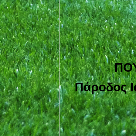
ΠΟΥ
Πάροδος Ι